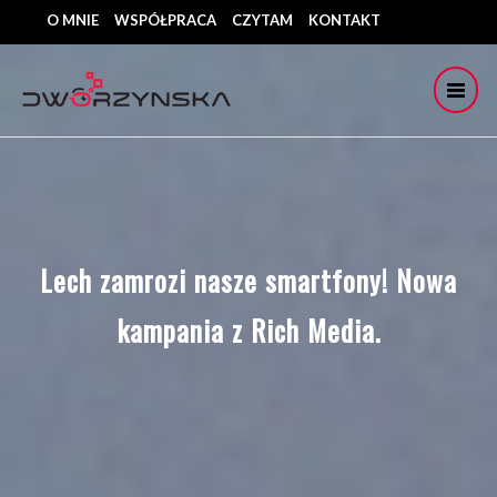
O MNIE
WSPÓŁPRACA
CZYTAM
KONTAKT
Lech zamrozi nasze smartfony! Nowa
kampania z Rich Media.