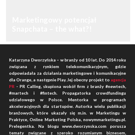
Marketingowy potencjał
Snapchata – the what?!
SHARES: 0
Katarzyna Dworzyńska – w branży od 10 lat. Do 2014 roku
związana z rynkiem telekomunikacyjnym, gdzie
odpowiadała za działania marketingowe i komunikacyjne
dla Orange, a następnie Play. Jej obecny projekt to
agencja
PR
- PR Calling, skupiona wokół firm z branży #newtech,
#martech i #fintech. Propagatorka crowdfundingu
udziałowego w Polsce. Mentorka w programach
akceleracyjnych dla startupów. Autorka wielu publikacji
branżowych, które ukazały się m.in. w Marketingu w
Praktyce, Online Marketing Polska, nowymmarketingu.pl.
Prelegentka. Na blogu www.dworzynska.com porusza
tematy związane z szeroko rozumianym biznesem,