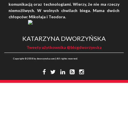
komunikacją oraz technologiami. Wierzy, że nie ma rzeczy
niemożliwych. W wolnych chwilach biega. Mama dwóch
chłopców: Mikołaja i Teodora.
SHARES: 0
KATARZYNA DWORZYŃSKA
Tweety użytkownika @blogdworzynska
Copyright © 2018 by dworzynska.com | All rights reserved.