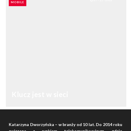
27 - 11 - 2012
MOBILE
Klucz jest w sieci
SHARES: 0
Katarzyna Dworzyńska – w branży od 10 lat. Do 2014 roku
związana z rynkiem telekomunikacyjnym, gdzie