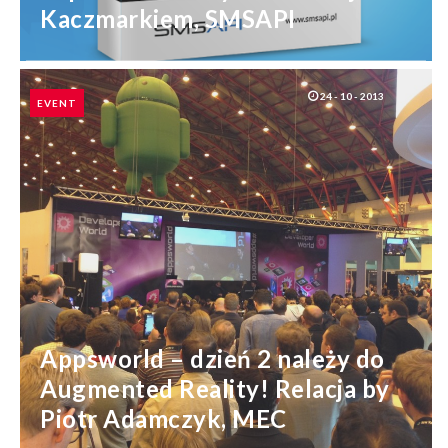
Kaczmarkiem, SMSAPI
24 - 10 - 2013
EVENT
Appsworld – dzień 2 należy do
Augmented Reality! Relacja by
Piotr Adamczyk, MEC
SHARES: 0