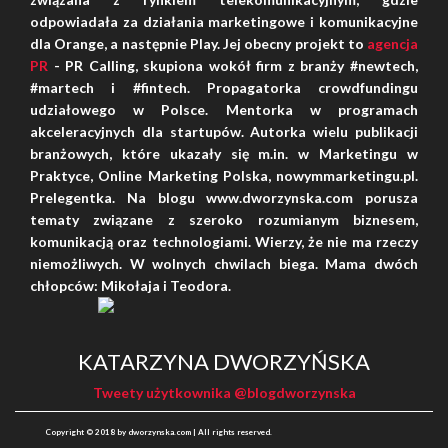
odpowiadała za działania marketingowe i komunikacyjne
dla Orange, a następnie Play. Jej obecny projekt to
agencja
PR
- PR Calling, skupiona wokół firm z branży #newtech,
#martech i #fintech. Propagatorka crowdfundingu
udziałowego w Polsce. Mentorka w programach
akceleracyjnych dla startupów. Autorka wielu publikacji
branżowych, które ukazały się m.in. w Marketingu w
Praktyce, Online Marketing Polska, nowymmarketingu.pl.
Prelegentka. Na blogu www.dworzynska.com porusza
tematy związane z szeroko rozumianym biznesem,
komunikacją oraz technologiami. Wierzy, że nie ma rzeczy
niemożliwych. W wolnych chwilach biega. Mama dwóch
chłopców: Mikołaja i Teodora.
SHARES: 0
KATARZYNA DWORZYŃSKA
Tweety użytkownika @blogdworzynska
Copyright © 2018 by dworzynska.com | All rights reserved.