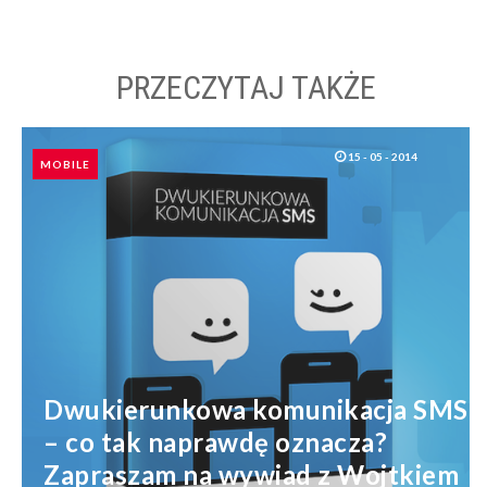
PRZECZYTAJ TAKŻE
15 - 05 - 2014
MOBILE
Dwukierunkowa komunikacja SMS
– co tak naprawdę oznacza?
Zapraszam na wywiad z Wojtkiem