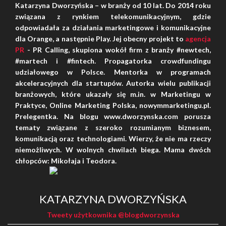
Katarzyna Dworzyńska – w branży od 10 lat. Do 2014 roku
związana z rynkiem telekomunikacyjnym, gdzie
odpowiadała za działania marketingowe i komunikacyjne
dla Orange, a następnie Play. Jej obecny projekt to
agencja
PR
- PR Calling, skupiona wokół firm z branży #newtech,
#martech i #fintech. Propagatorka crowdfundingu
udziałowego w Polsce. Mentorka w programach
akceleracyjnych dla startupów. Autorka wielu publikacji
branżowych, które ukazały się m.in. w Marketingu w
Praktyce, Online Marketing Polska, nowymmarketingu.pl.
Prelegentka. Na blogu www.dworzynska.com porusza
tematy związane z szeroko rozumianym biznesem,
komunikacją oraz technologiami. Wierzy, że nie ma rzeczy
niemożliwych. W wolnych chwilach biega. Mama dwóch
chłopców: Mikołaja i Teodora.
SHARES: 0
KATARZYNA DWORZYŃSKA
Tweety użytkownika @blogdworzynska