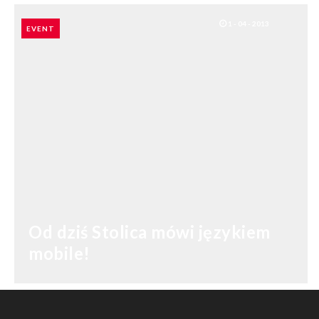
1 - 04 - 2013
EVENT
Od dziś Stolica mówi językiem
mobile!
SHARES: 0