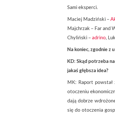
Sami eksperci.
Maciej Madziński –
A
Majchrzak – Far and 
Chyliński –
adrino
, Lu
Na koniec, zgodnie z 
KD: Skąd potrzeba nap
jakaś głębsza idea?
MK: Raport powstał z
otoczeniu ekonomiczn
dają dobrze wdrożone
się do otoczenia gos