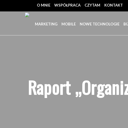
O MNIE
WSPÓŁPRACA
CZYTAM
KONTAKT
MARKETING
MOBILE
NOWE TECHNOLOGIE
BI
Raport „Organi