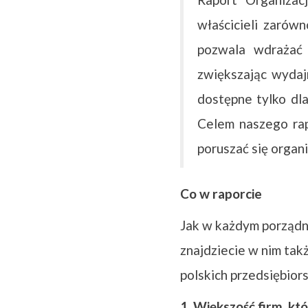
właścicieli zarów
pozwala wdrażać 
zwiększając wydaj
dostępne tylko dla
Celem naszego rap
poruszać się organ
Co w raporcie
Jak w każdym porządn
znajdziecie w nim tak
polskich przedsiębior
1. Większość firm, kt