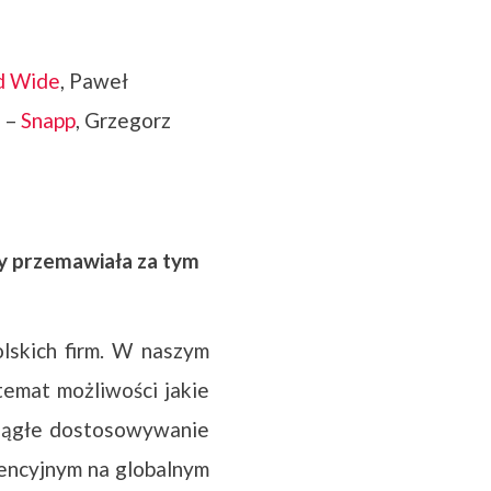
d Wide
, Paweł
a –
Snapp
, Grzegorz
zy przemawiała za tym
lskich firm. W naszym
emat możliwości jakie
 ciągłe dostosowywanie
encyjnym na globalnym