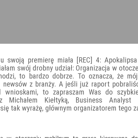
u swoją premierę miała [REC] 4: Apokalipsa
iałam swój drobny udział: Organizacja w otocz
hodzi, to bardzo dobrze. To oznacza, że mó
i newsów z branży. A jeśli już raport pobraliśc
ad wnioskami, to zapraszam Was do szybki
 z Michałem Kiełtyką, Business Analyst
się tak wyrażę, głównym organizatorem tego za
cja w otoczeniu mobilnym to praca kierowana d