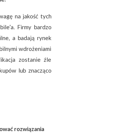
wagę na jakość tych
ile’a. Firmy bardzo
lne, a badają rynek
obilnymi wdrożeniami
likacja zostanie źle
akupów lub znacząco
zować rozwiązania