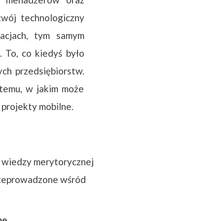
zwój technologiczny
zacjach, tym samym
 To, co kiedyś było
ych przedsiębiorstw.
stemu, w jakim może
 projekty mobilne.
i wiedzy merytorycznej
przeprowadzone wśród
ne.