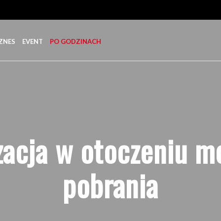
ZNES
EVENT
PO GODZINACH
zacja w otoczeniu mo
pobrania