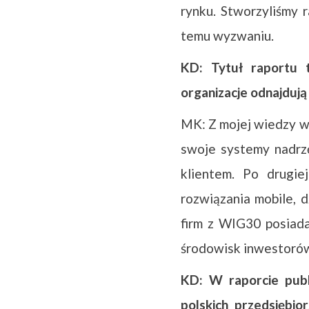
rynku. Stworzyliśmy 
temu wyzwaniu.
KD: Tytuł raportu t
organizacje odnajdują
MK: Z mojej wiedzy wy
swoje systemy nadrzę
klientem. Po drugie
rozwiązania mobile, d
firm z WIG30 posiad
środowisk inwestorów
KD: W raporcie publ
polskich przedsiębio