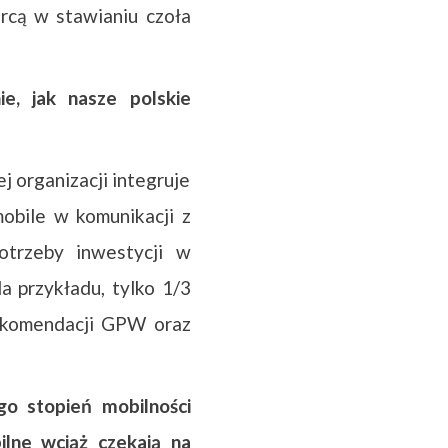
orcą w stawianiu czoła
e, jak nasze polskie
j organizacji integruje
obile w komunikacji z
potrzeby inwestycji w
a przykładu, tylko 1/3
rekomendacji GPW oraz
go stopień mobilności
ilne wciąż czekają na