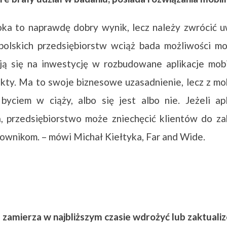
oka to naprawdę dobry wynik, lecz należy zwrócić u
polskich przedsiębiorstw wciąż bada możliwości mob
ją się na inwestycję w rozbudowane aplikacje mobi
kty. Ma to swoje biznesowe uzasadnienie, lecz z m
byciem w ciąży, albo się jest albo nie. Jeżeli ap
 przedsiębiorstwo może zniechęcić klientów do z
cownikom. – mówi Michał Kiełtyka, Far and Wide.
 zamierza w najbliższym czasie wdrożyć lub zaktuali