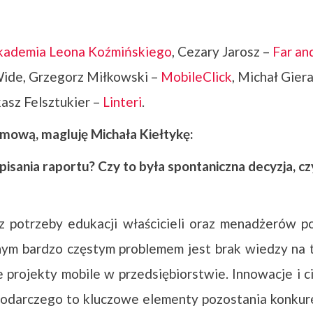
kademia Leona Koźmińskiego
, Cezary Jarosz –
Far an
Wide, Grzegorz Miłkowski –
MobileClick
, Michał Gier
kasz Felsztukier –
Linteri
.
umową, magluję Michała Kiełtykę:
isania raportu? Czy to była spontaniczna decyzja, c
 potrzeby edukacji właścicieli oraz menadżerów po
ym bardzo częstym problemem jest brak wiedzy na t
 projekty mobile w przedsiębiorstwie. Innowacje i
podarczego to kluczowe elementy pozostania konkur