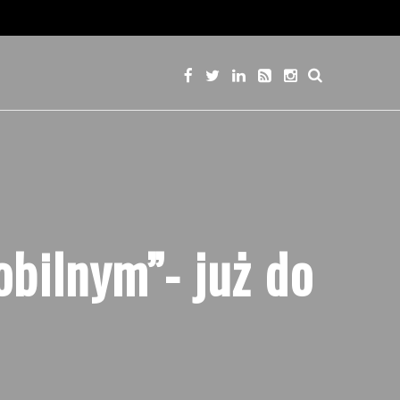
bilnym”- już do