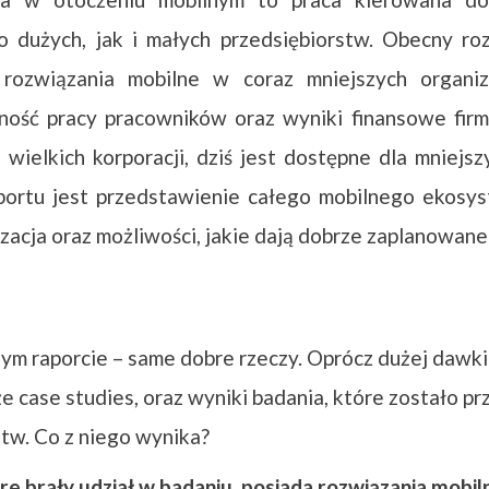
no dużych, jak i małych przedsiębiorstw. Obecny ro
rozwiązania mobilne w coraz mniejszych organi
ność pracy pracowników oraz wyniki finansowe firm.
 wielkich korporacji, dziś jest dostępne dla mniejsz
ortu jest przedstawienie całego mobilnego ekosy
izacja oraz możliwości, jakie dają dobrze zaplanowane
ym raporcie – same dobre rzeczy. Oprócz dużej dawk
że case studies, oraz wyniki badania, które zostało 
stw. Co z niego wynika?
óre brały udział w badaniu, posiada rozwiązania mobil