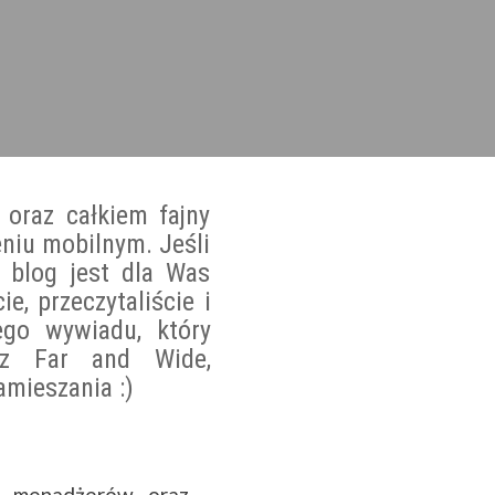
 oraz całkiem fajny
eniu mobilnym. Jeśli
j blog jest dla Was
ie, przeczytaliście i
ego wywiadu, który
 z Far and Wide,
mieszania :)
o menadżerów oraz