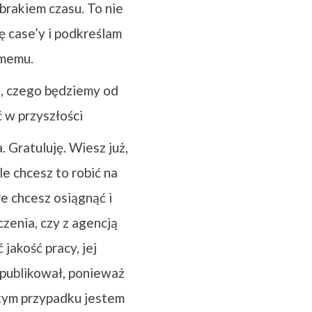
brakiem czasu. To nie
ę case’y i podkreślam
amemu.
o, czego będziemy od
 w przyszłości
 Gratuluję. Wiesz już,
e chcesz to robić na
e chcesz osiągnąć i
zenia, czy z agencją
akość pracy, jej
opublikował, ponieważ
 tym przypadku jestem