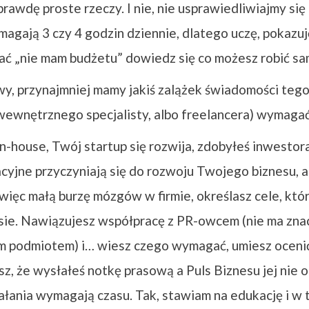
awdę proste rzeczy. I nie, nie usprawiedliwiajmy się 
magają 3 czy 4 godzin dziennie, dlatego uczę, pokazuj
kać „nie mam budżetu” dowiedz się co możesz robić s
wy, przynajmniej mamy jakiś zalążek świadomości teg
wewnętrznego specjalisty, albo freelancera) wymagać
-house, Twój startup się rozwija, zdobyłeś inwestora.
cyjne przyczyniają się do rozwoju Twojego biznesu, al
więc małą burzę mózgów w firmie, określasz cele, któr
sie. Nawiązujesz współpracę z PR-owcem (nie ma znac
m podmiotem) i… wiesz czego wymagać, umiesz ocenić j
sz, że wysłałeś notkę prasową a Puls Biznesu jej nie 
iałania wymagają czasu. Tak, stawiam na edukację i w