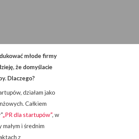
 edukować młode firmy
zieję, że domyślacie
upy. Dlaczego?
tartupów, działam jako
anżowych. Całkiem
”
„PR dla startupów”
, w
y małym i średnim
aktach z