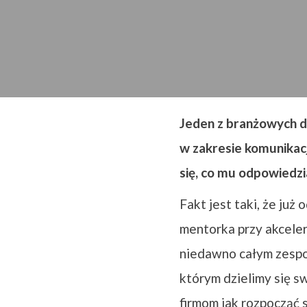
Jeden z branżowych dz
w zakresie komunikacj
się, co mu odpowiedzia
Fakt jest taki, że już
mentorka przy akceler
niedawno całym zespo
którym dzielimy się s
firmom jak rozpocząć 