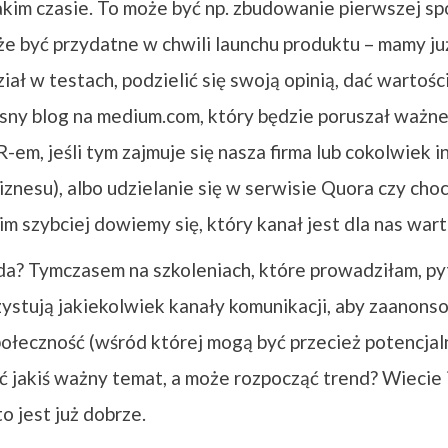
akim czasie. To może być np. zbudowanie pierwszej sp
że być przydatne w chwili launchu produktu – mamy j
iał w testach, podzielić się swoją opinią, dać wartoś
ny blog na medium.com, który będzie poruszał ważne 
em, jeśli tym zajmuje się nasza firma lub cokolwiek in
znesu), albo udzielanie się w serwisie Quora czy choc
im szybciej dowiemy się, który kanał jest dla nas wart
a? Tymczasem na szkoleniach, które prowadziłam, pyt
ystują jakiekolwiek kanały komunikacji, aby zaanons
ołeczność (wśród której mogą być przecież potencjalni 
ć jakiś ważny temat, a może rozpocząć trend? Wiecie i
o jest już dobrze.