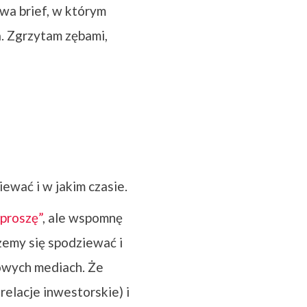
ywa brief, w którym
a. Zgrzytam zębami,
ewać i w jakim czasie.
oproszę”
, ale wspomnę
żemy się spodziewać i
ciowych mediach. Że
relacje inwestorskie) i