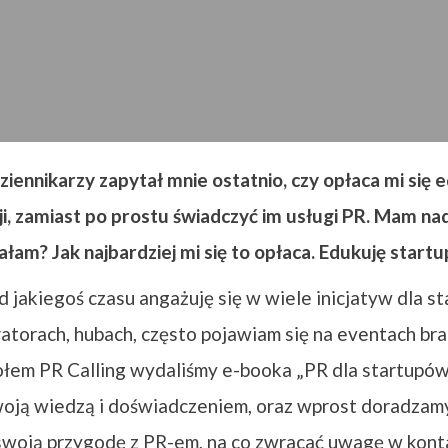
iennikarzy zapytał mnie ostatnio, czy opłaca mi się
i, zamiast po prostu świadczyć im usługi PR. Mam nad
łam? Jak najbardziej mi się to opłaca. Edukuję start
 od jakiegoś czasu angażuję się w wiele inicjatyw dla s
atorach, hubach, często pojawiam się na eventach br
łem PR Calling wydaliśmy e-booka „PR dla startupów
woją wiedzą i doświadczeniem, oraz wprost doradzam
swoją przygodę z PR-em, na co zwracać uwagę w kont