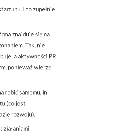
tartupu. I to zupełnie
rma znajduje się na
konaniem. Tak, nie
ebuje, a aktywności PR
rm, ponieważ wierzę,
a robić samemu, in –
u (co jest
azie rozwoju).
 działaniami