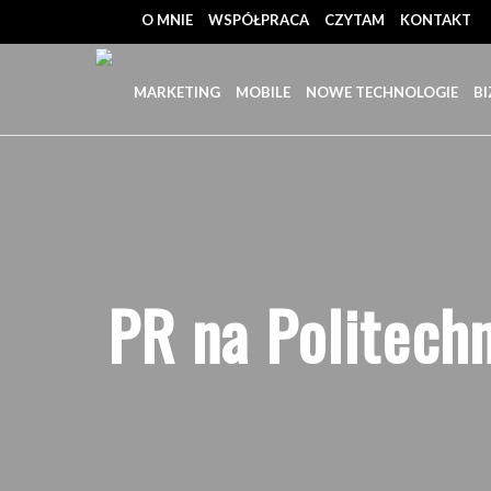
O MNIE
WSPÓŁPRACA
CZYTAM
KONTAKT
MARKETING
MOBILE
NOWE TECHNOLOGIE
BI
PR na Politechn