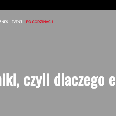
ZNES
EVENT
PO GODZINACH
iki, czyli dlaczego 