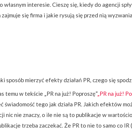
o własnym interesie. Cieszę się, kiedy do agencji spł
ajmuje się firma i jakie rysują się przed nią wyzwani
ki sposób mierzyć efekty działań PR, czego się spodzi
as temu w tekście „PR na już! Poproszę”
„PR na już! P
eć świadomość tego jak działa PR. Jakich efektów mo
cji nic nie znaczy, o ile nie są to publikacje w wartoś
blikacje trzeba zaczekać. Że PR to nie to samo co IR (