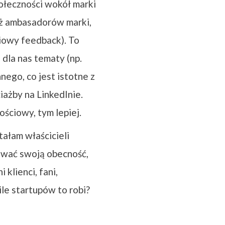
ołeczności wokół marki
uż ambasadorów marki,
ciowy feedback). To
dla nas tematy (np.
nego, co jest istotne z
iażby na LinkedInie.
ościowy, tym lepiej.
ałam właścicieli
ować swoją obecność,
klienci, fani,
le startupów to robi?