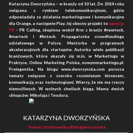
Katarzyna Dworzyńska – w branży od 10 lat. Do 2014 roku
związana z rynkiem telekomunikacyjnym, gdzie
odpowiadała za działania marketingowe i komunikacyjne
dla Orange, a następnie Play. Jej obecny projekt to
agencja
PR
- PR Calling, skupiona wokół firm z branży #newtech,
#martech i #fintech. Propagatorka crowdfundingu
udziałowego w Polsce. Mentorka w programach
akceleracyjnych dla startupów. Autorka wielu publikacji
branżowych, które ukazały się m.in. w Marketingu w
Praktyce, Online Marketing Polska, nowymmarketingu.pl.
Prelegentka. Na blogu www.dworzynska.com porusza
tematy związane z szeroko rozumianym biznesem,
komunikacją oraz technologiami. Wierzy, że nie ma rzeczy
niemożliwych. W wolnych chwilach biega. Mama dwóch
chłopców: Mikołaja i Teodora.
SHARES: 0
KATARZYNA DWORZYŃSKA
Tweety użytkownika @blogdworzynska