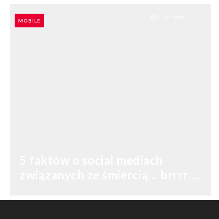
7 - 07 - 2014
MOBILE
5 faktów o social mediach
związanych ze śmiercią… brrrr….
SHARES: 0