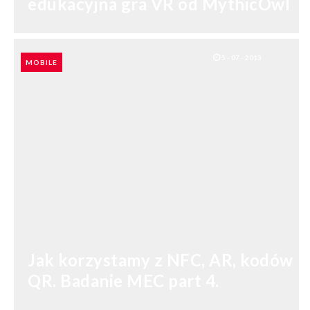
edukacyjna gra VR od MythicOwl
SHARES: 0
5 - 07 - 2013
MOBILE
Jak korzystamy z NFC, AR, kodów
QR. Badanie MEC part 4.
SHARES: 0